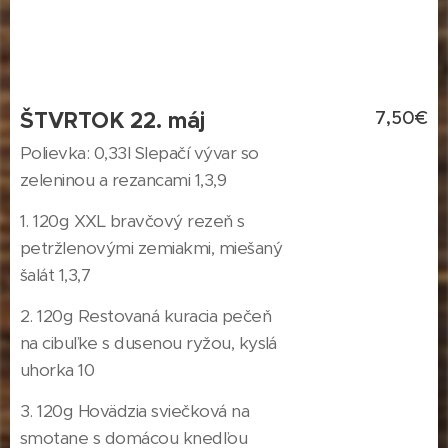
ŠTVRTOK 22. máj
7,50€
Polievka: 0,33l Slepačí vývar so
zeleninou a rezancami 1,3,9
1. 120g XXL bravčový rezeň s
petržlenovými zemiakmi, miešaný
šalát 1,3,7
2. 120g Restovaná kuracia pečeň
na cibuľke s dusenou ryžou, kyslá
uhorka 10
3. 120g Hovädzia sviečková na
smotane s domácou knedľou