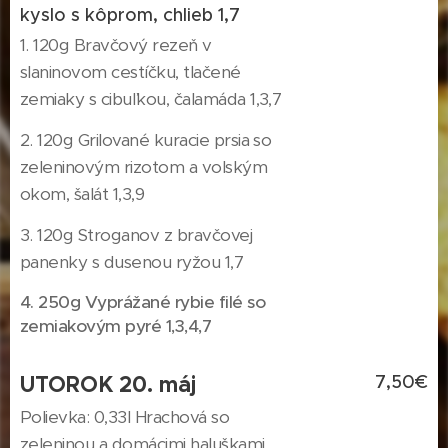
kyslo s kôprom, chlieb 1,7
1. 120g Bravčový rezeň v
slaninovom cestíčku, tlačené
zemiaky s cibuľkou, čalamáda 1,3,7
2. 120g Grilované kuracie prsia so
zeleninovým rizotom a volským
okom, šalát 1,3,9
3. 120g Stroganov z bravčovej
panenky s dusenou ryžou 1,7
4. 250g Vyprážané rybie filé so
zemiakovým pyré 1,3,4,7
UTOROK 20. máj
7,50€
Polievka: 0,33l Hrachová so
zeleninou a domácimi haluškami