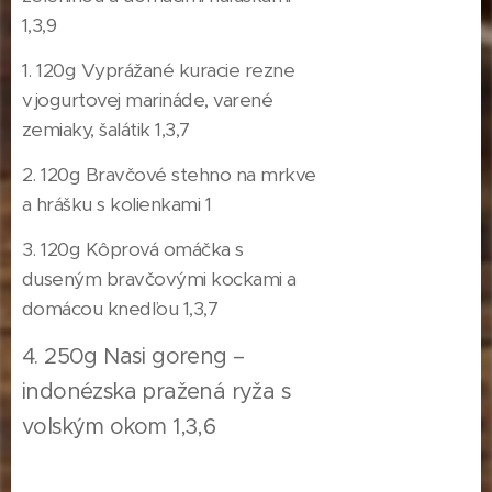
1,3,9
1. 120g Vyprážané kuracie rezne
v jogurtovej marináde, varené
zemiaky, šalátik 1,3,7
2. 120g Bravčové stehno na mrkve
a hrášku s kolienkami 1
3. 120g Kôprová omáčka s
duseným bravčovými kockami a
domácou knedľou 1,3,7
4. 250g Nasi goreng –
indonézska pražená ryža s
volským okom 1,3,6