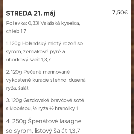
STREDA 21. máj
7,50€
Polievka: 0,33l Valašská kyselica,
chlieb 1,7
1. 120g Holandský mletý rezeň so
syrom, zemiakové pyré a
uhorkový šalát 1,3,7
2. 120g Pečené marinované
vykostené kuracie stehno, dusená
ryža, šalát
3. 120g Gazdovské bravčové soté
s klobásou, ½ ryža ½ hranolky 1
4. 250g Špenátové lasagne
so syrom, listový šalát 1,3,7