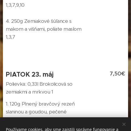
1,3,7,9,10
4. 250g Zemiakové šúľance s
makom a višňami, poliate maslom
1,3,7
PIATOK 23. máj
7,50€
Polievka: 0,33l Brokolicová so
zemiakmi a mrkvou 1
1. 120g Plnený bravčový rezeň
slaninou a goudou, pečené
zemiaky, tatárska omáčka 1,3,7
Používame cookies, aby sme zaistili správne fungovanie a