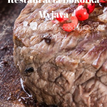
Myjava
Čerstvé ingrediencie a jednoducho skvelá
kuchyňa